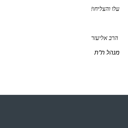
עלו והצליחו!
הרב אליעזר
מנהל ת”ת