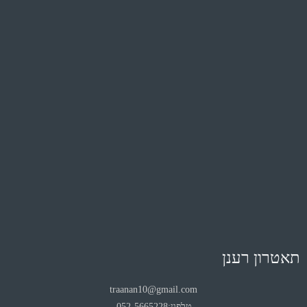
תאטרון רענן
traanan10@gmail.com
טלפון:052-5665228