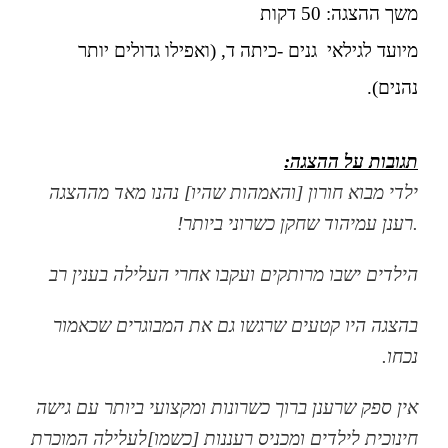
משך ההצגה: 50 דקות
מיועד לגילאי גנים -כיתה ד, (ואפילו גדולים יותר
נהנים).
תגובות על ההצגה:
ילדי מבוא חורון [והאמהות שהיו] נהנו מאד מההצגה
.רענן עמיהוד שחקן כשרוני ביותר!
הילדים ישבו מרותקים ועקבו אחרי העלילה בענין רב
בהצגה היו קטעים שרגשו גם את המבוגרים שכאמור
נכחו.
אין ספק שרענן ברוך כשרונות ומקצועי ביותר עם גישה
חינוכית לילדים ומכניס רעננות [כשמו]לעלילה המוכרת