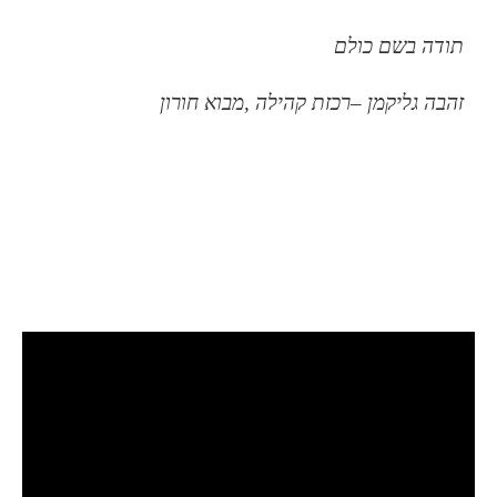
תודה בשם כולם
זהבה גליקמן –רכזת קהילה ,מבוא חורון